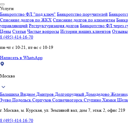
Услуги
Банкротство ФЛ "под ключ"
Банкротство поручителей
Банкротс
Списание долгов по ЖКХ
Списание долгов по алиментам
Банкр
управляющий
Реструктуризация долгов
Банкротство ФЛ через с
Цены
Статьи
Частые вопросы
Истории наших клиентов
Отзывы
8 (495) 414-16-70
пн-чт с 10-21, пт-вс с 10-19
Написать в WhatsApp
Москва
Балашиха
Видное
Дмитров
Долгопрудный
Домодедово
Железн
Зуево
Подольск
Серпухов
Солнечногорск
Ступино
Химки
Щелк
г. Москва, м. Курская, ул. Земляной вал, дом 7, этаж 2, офис 219
8 (495) 414-16-70