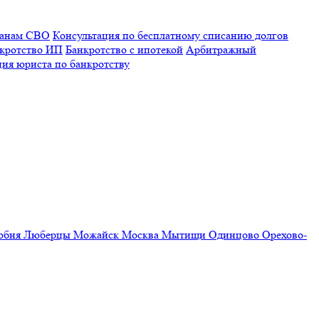
ранам СВО
Консультация по бесплатному списанию долгов
кротство ИП
Банкротство с ипотекой
Арбитражный
ция юриста по банкротству
обня
Люберцы
Можайск
Москва
Мытищи
Одинцово
Орехово-