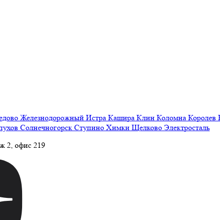
едово
Железнодорожный
Истра
Кашира
Клин
Коломна
Королев
пухов
Солнечногорск
Ступино
Химки
Щелково
Электросталь
аж 2, офис 219