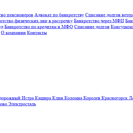
тво пенсионеров
Адвокат по банкротству
Списание долгов вете
отство физических лиц в рассрочку
Банкротство через МФЦ
Бан
уд
Банкротство по кредитам и МФО
Списание долгов
Консульта
О компании
Контакты
одорожный
Истра
Кашира
Клин
Коломна
Королев
Красногорск
Л
ово
Электросталь