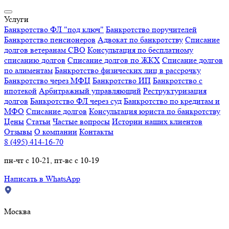
Услуги
Банкротство ФЛ "под ключ"
Банкротство поручителей
Банкротство пенсионеров
Адвокат по банкротству
Списание
долгов ветеранам СВО
Консультация по бесплатному
списанию долгов
Списание долгов по ЖКХ
Списание долгов
по алиментам
Банкротство физических лиц в рассрочку
Банкротство через МФЦ
Банкротство ИП
Банкротство с
ипотекой
Арбитражный управляющий
Реструктуризация
долгов
Банкротство ФЛ через суд
Банкротство по кредитам и
МФО
Списание долгов
Консультация юриста по банкротству
Цены
Статьи
Частые вопросы
Истории наших клиентов
Отзывы
О компании
Контакты
8 (495) 414-16-70
пн-чт с 10-21, пт-вс с 10-19
Написать в WhatsApp
Москва