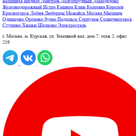
Балашиха
Видное
Дмитров
Долгопрудный
Домодедово
Железнодорожный
Истра
Кашира
Клин
Коломна
Королев
Красногорск
Лобня
Люберцы
Можайск
Москва
Мытищи
Одинцово
Орехово-Зуево
Подольск
Серпухов
Солнечногорск
Ступино
Химки
Щелково
Электросталь
г. Москва, м. Курская, ул. Земляной вал, дом 7, этаж 2, офис
219