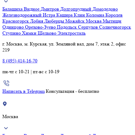
Балашиха
Видное
Дмитров
Долгопрудный
Домодедово
Железнодорожный
Истра
Кашира
Клин
Коломна
Королев
Красногорск
Лобня
Люберцы
Можайск
Москва
Мытищи
Одинцово
Орехово-Зуево
Подольск
Серпухов
Солнечногорск
Ступино
Химки
Щелково
Электросталь
г. Москва, м. Курская, ул. Земляной вал, дом 7, этаж 2, офис
219
8 (495) 414-16-70
пн-чт с 10-21 | пт-вс с 10-19
Написать в Telegram
Консультация - бесплатно
Москва