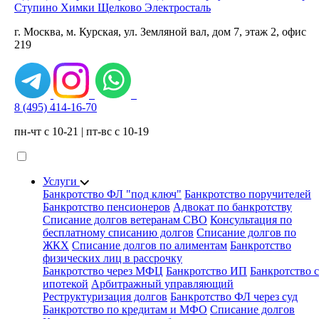
Ступино
Химки
Щелково
Электросталь
г. Москва, м. Курская, ул. Земляной вал, дом 7, этаж 2, офис
219
8 (495) 414-16-70
пн-чт с 10-21 | пт-вс с 10-19
Услуги
Банкротство ФЛ "под ключ"
Банкротство поручителей
Банкротство пенсионеров
Адвокат по банкротству
Списание долгов ветеранам СВО
Консультация по
бесплатному списанию долгов
Списание долгов по
ЖКХ
Списание долгов по алиментам
Банкротство
физических лиц в рассрочку
Банкротство через МФЦ
Банкротство ИП
Банкротство с
ипотекой
Арбитражный управляющий
Реструктуризация долгов
Банкротство ФЛ через суд
Банкротство по кредитам и МФО
Списание долгов