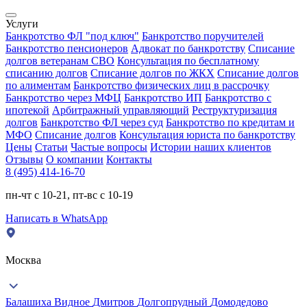
Услуги
Банкротство ФЛ "под ключ"
Банкротство поручителей
Банкротство пенсионеров
Адвокат по банкротству
Списание
долгов ветеранам СВО
Консультация по бесплатному
списанию долгов
Списание долгов по ЖКХ
Списание долгов
по алиментам
Банкротство физических лиц в рассрочку
Банкротство через МФЦ
Банкротство ИП
Банкротство с
ипотекой
Арбитражный управляющий
Реструктуризация
долгов
Банкротство ФЛ через суд
Банкротство по кредитам и
МФО
Списание долгов
Консультация юриста по банкротству
Цены
Статьи
Частые вопросы
Истории наших клиентов
Отзывы
О компании
Контакты
8 (495) 414-16-70
пн-чт с 10-21, пт-вс с 10-19
Написать в WhatsApp
Москва
Балашиха
Видное
Дмитров
Долгопрудный
Домодедово