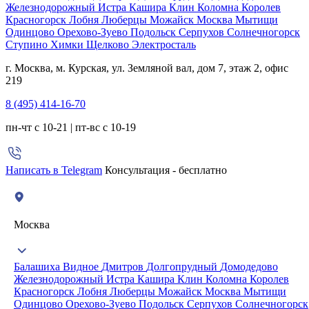
Железнодорожный
Истра
Кашира
Клин
Коломна
Королев
Красногорск
Лобня
Люберцы
Можайск
Москва
Мытищи
Одинцово
Орехово-Зуево
Подольск
Серпухов
Солнечногорск
Ступино
Химки
Щелково
Электросталь
г. Москва, м. Курская, ул. Земляной вал, дом 7, этаж 2, офис
219
8 (495) 414-16-70
пн-чт с 10-21 | пт-вс с 10-19
Написать в Telegram
Консультация - бесплатно
Москва
Балашиха
Видное
Дмитров
Долгопрудный
Домодедово
Железнодорожный
Истра
Кашира
Клин
Коломна
Королев
Красногорск
Лобня
Люберцы
Можайск
Москва
Мытищи
Одинцово
Орехово-Зуево
Подольск
Серпухов
Солнечногорск