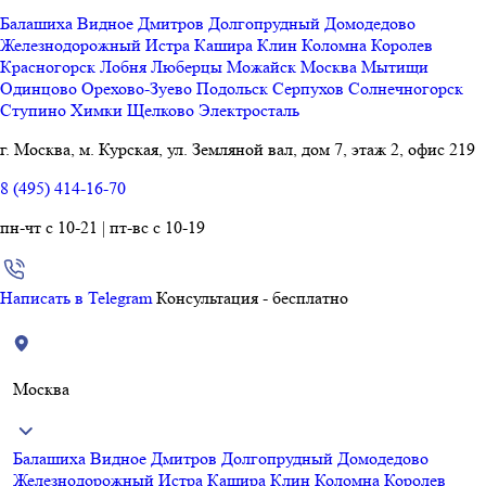
Балашиха
Видное
Дмитров
Долгопрудный
Домодедово
Железнодорожный
Истра
Кашира
Клин
Коломна
Королев
Красногорск
Лобня
Люберцы
Можайск
Москва
Мытищи
Одинцово
Орехово-Зуево
Подольск
Серпухов
Солнечногорск
Ступино
Химки
Щелково
Электросталь
г. Москва, м. Курская, ул. Земляной вал, дом 7, этаж 2, офис 219
8 (495) 414-16-70
пн-чт с 10-21 | пт-вс с 10-19
Написать в Telegram
Консультация - бесплатно
Москва
Балашиха
Видное
Дмитров
Долгопрудный
Домодедово
Железнодорожный
Истра
Кашира
Клин
Коломна
Королев