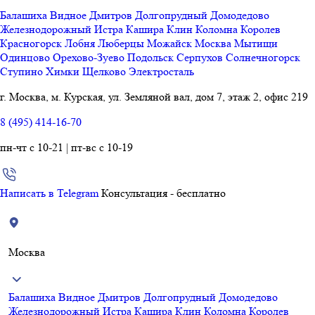
Балашиха
Видное
Дмитров
Долгопрудный
Домодедово
Железнодорожный
Истра
Кашира
Клин
Коломна
Королев
Красногорск
Лобня
Люберцы
Можайск
Москва
Мытищи
Одинцово
Орехово-Зуево
Подольск
Серпухов
Солнечногорск
Ступино
Химки
Щелково
Электросталь
г. Москва, м. Курская, ул. Земляной вал, дом 7, этаж 2, офис 219
8 (495) 414-16-70
пн-чт с 10-21 | пт-вс с 10-19
Написать в Telegram
Консультация - бесплатно
Москва
Балашиха
Видное
Дмитров
Долгопрудный
Домодедово
Железнодорожный
Истра
Кашира
Клин
Коломна
Королев