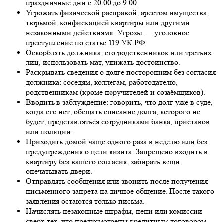
праздничные дни с 20:00 до 9:00.
Угрожать физической расправой, арестом имущества,
тюрьмой, конфискацией квартиры или другими
незаконными действиями. Угрозы — уголовное
преступление по статье 119 УК РФ.
Оскорблять должника, его родственников или третьих
лиц, использовать мат, унижать достоинство.
Раскрывать сведения о долге посторонним без согласия
должника: соседям, коллегам, работодателю,
родственникам (кроме поручителей и созаёмщиков).
Вводить в заблуждение: говорить, что долг уже в суде,
когда его нет; обещать списание долга, которого не
будет; представляться сотрудниками банка, приставов
или полиции.
Приходить домой чаще одного раза в неделю или без
предупреждения о цели визита. Запрещено входить в
квартиру без вашего согласия, забирать вещи,
опечатывать двери.
Отправлять сообщения или звонить после получения
письменного запрета на личное общение. После такого
заявления остаются только письма.
Начислять незаконные штрафы, пени или комиссии
сверх тех, что предусмотрены кредитным договором.