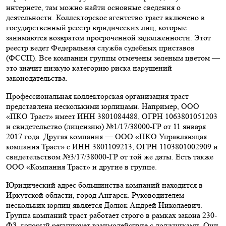
интернете, там можно найти основные сведения о
деятельности. Коллекторское агентство траст включено в
государственный реестр юридических лиц, которые
занимаются возвратом просроченной задолженности. Этот
реестр ведет Федеральная служба судебных приставов
(ФССП). Все компании группы отмечены зеленым цветом —
это значит низкую категорию риска нарушений
законодательства.
Профессиональная коллекторская организация траст
представлена несколькими юрлицами. Например, ООО
«ПКО Траст» имеет ИНН 3801084488, ОГРН 1063801051203
и свидетельство (лицензию) №1/17/38000-ГР от 11 января
2017 года. Другая компания — ООО «ПКО Управляющая
компания Траст» с ИНН 3801109213, ОГРН 1103801002909 и
свидетельством №3/17/38000-ГР от той же даты. Есть также
ООО «Компания Траст» и другие в группе.
Юридический адрес большинства компаний находится в
Иркутской области, город Ангарск. Руководителем
нескольких юрлиц является Долюк Андрей Николаевич.
Группа компаний траст работает строго в рамках закона 230-
ФЗ, который регулирует взаимодействие с должниками. Они