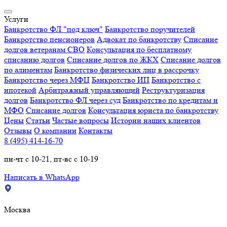
Услуги
Банкротство ФЛ "под ключ"
Банкротство поручителей
Банкротство пенсионеров
Адвокат по банкротству
Списание
долгов ветеранам СВО
Консультация по бесплатному
списанию долгов
Списание долгов по ЖКХ
Списание долгов
по алиментам
Банкротство физических лиц в рассрочку
Банкротство через МФЦ
Банкротство ИП
Банкротство с
ипотекой
Арбитражный управляющий
Реструктуризация
долгов
Банкротство ФЛ через суд
Банкротство по кредитам и
МФО
Списание долгов
Консультация юриста по банкротству
Цены
Статьи
Частые вопросы
Истории наших клиентов
Отзывы
О компании
Контакты
8 (495) 414-16-70
пн-чт с 10-21, пт-вс с 10-19
Написать в WhatsApp
Москва