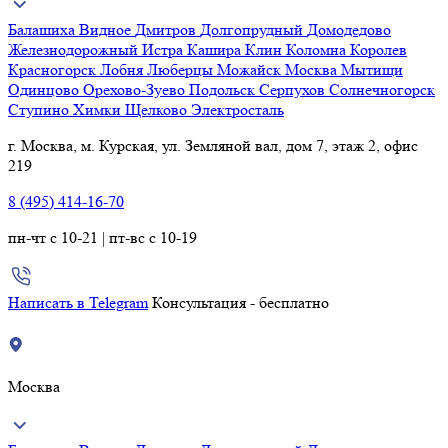
Балашиха
Видное
Дмитров
Долгопрудный
Домодедово
Железнодорожный
Истра
Кашира
Клин
Коломна
Королев
Красногорск
Лобня
Люберцы
Можайск
Москва
Мытищи
Одинцово
Орехово-Зуево
Подольск
Серпухов
Солнечногорск
Ступино
Химки
Щелково
Электросталь
г. Москва, м. Курская, ул. Земляной вал, дом 7, этаж 2, офис
219
8 (495) 414-16-70
пн-чт с 10-21 | пт-вс с 10-19
Написать в Telegram
Консультация - бесплатно
Москва