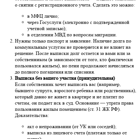
о снятии с регистрационного учета. Сделать это можно:
в МФЦ лично;
через Госуслуги (электронно с подтвержденной
учетной записью);
в отделении МВД по вопросам миграции.
Нужны только паспорт и заявление. Наличие долга по
коммунальным услугам не проверяется и не влияет на
решение. После выписки долг остается за вами или за
собственником (в зависимости от того, кто фактически
пользовался жильем), но пени продолжают начисляться
до полного погашения или списания.
Выписка без вашего участия (принудительная)
Если собственник хочет выписать вас (например,
бывшего супруга, взрослого ребенка или родственника),
который давно не живет в квартире и не платит по
счетам, он подает иск в суд. Основание — утрата права
пользования жилым помещением (ст. 31 ЖК РФ).
Доказательства:
акт о непроживании (от УК или соседей);
выписка из лицевого счета (платежи только от
истца);