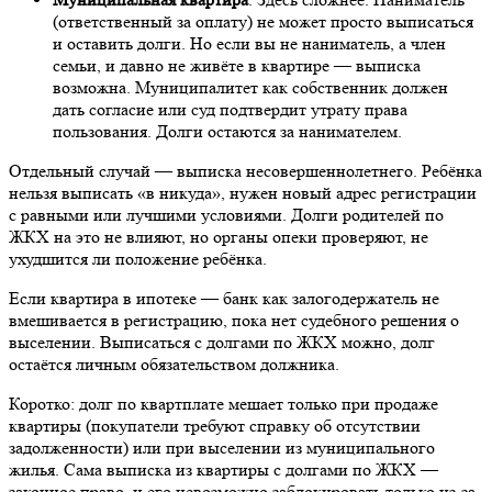
(ответственный за оплату) не может просто выписаться
и оставить долги. Но если вы не наниматель, а член
семьи, и давно не живёте в квартире — выписка
возможна. Муниципалитет как собственник должен
дать согласие или суд подтвердит утрату права
пользования. Долги остаются за нанимателем.
Отдельный случай — выписка несовершеннолетнего. Ребёнка
нельзя выписать «в никуда», нужен новый адрес регистрации
с равными или лучшими условиями. Долги родителей по
ЖКХ на это не влияют, но органы опеки проверяют, не
ухудшится ли положение ребёнка.
Если квартира в ипотеке — банк как залогодержатель не
вмешивается в регистрацию, пока нет судебного решения о
выселении. Выписаться с долгами по ЖКХ можно, долг
остаётся личным обязательством должника.
Коротко: долг по квартплате мешает только при продаже
квартиры (покупатели требуют справку об отсутствии
задолженности) или при выселении из муниципального
жилья. Сама выписка из квартиры с долгами по ЖКХ —
законное право, и его невозможно заблокировать только из-за