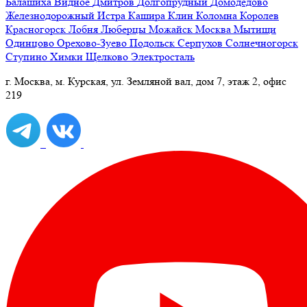
Балашиха
Видное
Дмитров
Долгопрудный
Домодедово
Железнодорожный
Истра
Кашира
Клин
Коломна
Королев
Красногорск
Лобня
Люберцы
Можайск
Москва
Мытищи
Одинцово
Орехово-Зуево
Подольск
Серпухов
Солнечногорск
Ступино
Химки
Щелково
Электросталь
г. Москва, м. Курская, ул. Земляной вал, дом 7, этаж 2, офис
219