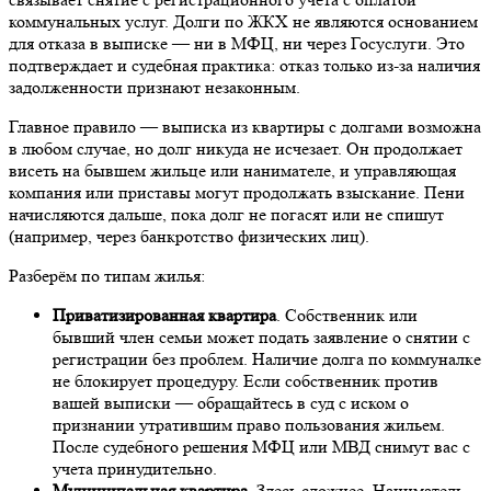
коммунальных услуг. Долги по ЖКХ не являются основанием
для отказа в выписке — ни в МФЦ, ни через Госуслуги. Это
подтверждает и судебная практика: отказ только из-за наличия
задолженности признают незаконным.
Главное правило — выписка из квартиры с долгами возможна
в любом случае, но долг никуда не исчезает. Он продолжает
висеть на бывшем жильце или нанимателе, и управляющая
компания или приставы могут продолжать взыскание. Пени
начисляются дальше, пока долг не погасят или не спишут
(например, через банкротство физических лиц).
Разберём по типам жилья:
Приватизированная квартира
. Собственник или
бывший член семьи может подать заявление о снятии с
регистрации без проблем. Наличие долга по коммуналке
не блокирует процедуру. Если собственник против
вашей выписки — обращайтесь в суд с иском о
признании утратившим право пользования жильем.
После судебного решения МФЦ или МВД снимут вас с
учета принудительно.
Муниципальная квартира
. Здесь сложнее. Наниматель