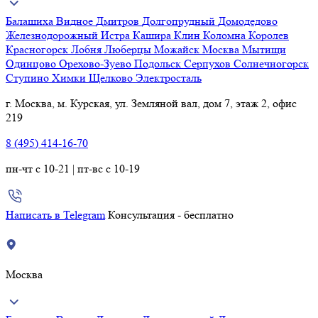
Балашиха
Видное
Дмитров
Долгопрудный
Домодедово
Железнодорожный
Истра
Кашира
Клин
Коломна
Королев
Красногорск
Лобня
Люберцы
Можайск
Москва
Мытищи
Одинцово
Орехово-Зуево
Подольск
Серпухов
Солнечногорск
Ступино
Химки
Щелково
Электросталь
г. Москва, м. Курская, ул. Земляной вал, дом 7, этаж 2, офис
219
8 (495) 414-16-70
пн-чт с 10-21 | пт-вс с 10-19
Написать в Telegram
Консультация - бесплатно
Москва