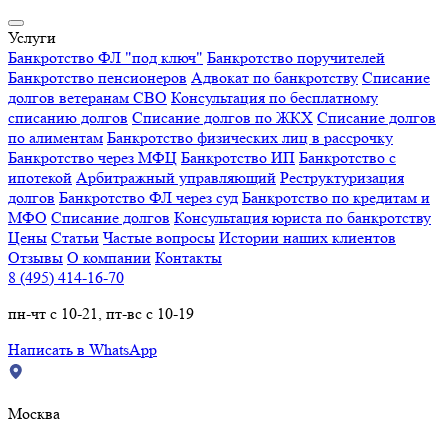
Услуги
Банкротство ФЛ "под ключ"
Банкротство поручителей
Банкротство пенсионеров
Адвокат по банкротству
Списание
долгов ветеранам СВО
Консультация по бесплатному
списанию долгов
Списание долгов по ЖКХ
Списание долгов
по алиментам
Банкротство физических лиц в рассрочку
Банкротство через МФЦ
Банкротство ИП
Банкротство с
ипотекой
Арбитражный управляющий
Реструктуризация
долгов
Банкротство ФЛ через суд
Банкротство по кредитам и
МФО
Списание долгов
Консультация юриста по банкротству
Цены
Статьи
Частые вопросы
Истории наших клиентов
Отзывы
О компании
Контакты
8 (495) 414-16-70
пн-чт с 10-21, пт-вс с 10-19
Написать в WhatsApp
Москва