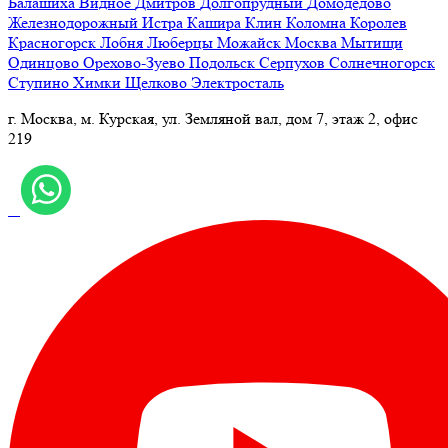
Балашиха
Видное
Дмитров
Долгопрудный
Домодедово
Железнодорожный
Истра
Кашира
Клин
Коломна
Королев
Красногорск
Лобня
Люберцы
Можайск
Москва
Мытищи
Одинцово
Орехово-Зуево
Подольск
Серпухов
Солнечногорск
Ступино
Химки
Щелково
Электросталь
г. Москва, м. Курская, ул. Земляной вал, дом 7, этаж 2, офис
219