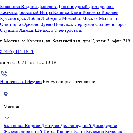
Балашиха
Видное
Дмитров
Долгопрудный
Домодедово
Железнодорожный
Истра
Кашира
Клин
Коломна
Королев
Красногорск
Лобня
Люберцы
Можайск
Москва
Мытищи
Одинцово
Орехово-Зуево
Подольск
Серпухов
Солнечногорск
Ступино
Химки
Щелково
Электросталь
г. Москва, м. Курская, ул. Земляной вал, дом 7, этаж 2, офис 219
8 (495) 414-16-70
пн-чт с 10-21 | пт-вс с 10-19
Написать в Telegram
Консультация - бесплатно
Москва
Балашиха
Видное
Дмитров
Долгопрудный
Домодедово
Железнодорожный
Истра
Кашира
Клин
Коломна
Королев