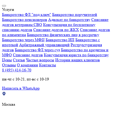
Услуги
Банкротство ФЛ "под ключ"
Банкротство поручителей
Банкротство пенсионеров
Адвокат по банкротству
Списание
долгов ветеранам СВО
Консультация по бесплатному
списанию долгов
Списание долгов по ЖКХ
Списание долгов
по алиментам
Банкротство физических лиц в рассрочку
Банкротство через МФЦ
Банкротство ИП
Банкротство с
ипотекой
Арбитражный управляющий
Реструктуризация
долгов
Банкротство ФЛ через суд
Банкротство по кредитам и
МФО
Списание долгов
Консультация юриста по банкротству
Цены
Статьи
Частые вопросы
Истории наших клиентов
Отзывы
О компании
Контакты
8 (495) 414-16-70
пн-чт с 10-21, пт-вс с 10-19
Написать в WhatsApp
Москва