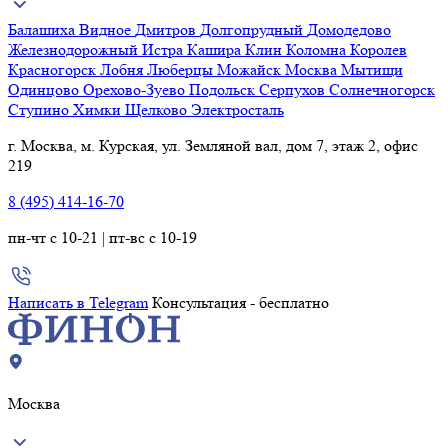
Балашиха
Видное
Дмитров
Долгопрудный
Домодедово
Железнодорожный
Истра
Кашира
Клин
Коломна
Королев
Красногорск
Лобня
Люберцы
Можайск
Москва
Мытищи
Одинцово
Орехово-Зуево
Подольск
Серпухов
Солнечногорск
Ступино
Химки
Щелково
Электросталь
г. Москва, м. Курская, ул. Земляной вал, дом 7, этаж 2, офис
219
8 (495) 414-16-70
пн-чт с 10-21 | пт-вс с 10-19
Написать в Telegram
Консультация - бесплатно
Москва