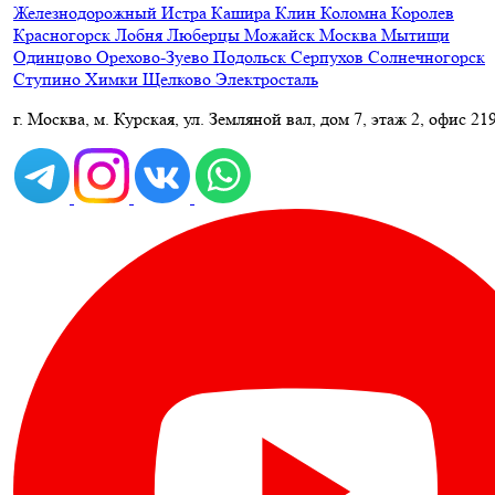
Железнодорожный
Истра
Кашира
Клин
Коломна
Королев
Красногорск
Лобня
Люберцы
Можайск
Москва
Мытищи
Одинцово
Орехово-Зуево
Подольск
Серпухов
Солнечногорск
Ступино
Химки
Щелково
Электросталь
г. Москва, м. Курская, ул. Земляной вал, дом 7, этаж 2, офис 21