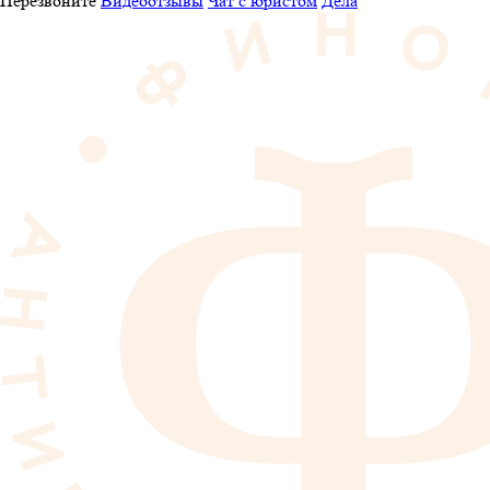
Перезвоните
Видеоотзывы
Чат с юристом
Дела