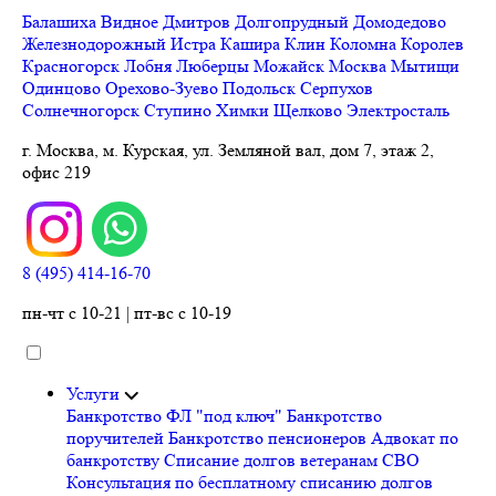
Балашиха
Видное
Дмитров
Долгопрудный
Домодедово
Железнодорожный
Истра
Кашира
Клин
Коломна
Королев
Красногорск
Лобня
Люберцы
Можайск
Москва
Мытищи
Одинцово
Орехово-Зуево
Подольск
Серпухов
Солнечногорск
Ступино
Химки
Щелково
Электросталь
г. Москва, м. Курская, ул. Земляной вал, дом 7, этаж 2,
офис 219
8 (495) 414-16-70
пн-чт с 10-21 | пт-вс с 10-19
Услуги
Банкротство ФЛ "под ключ"
Банкротство
поручителей
Банкротство пенсионеров
Адвокат по
банкротству
Списание долгов ветеранам СВО
Консультация по бесплатному списанию долгов