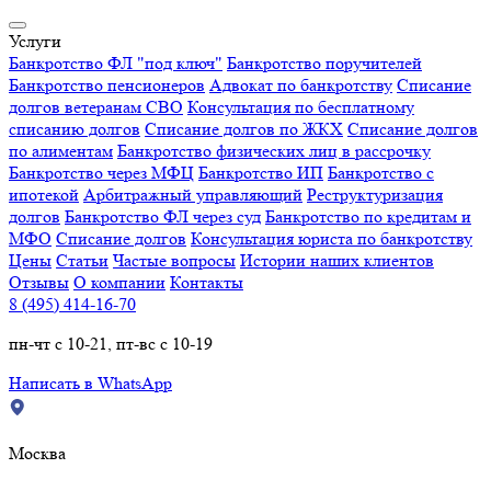
Услуги
Банкротство ФЛ "под ключ"
Банкротство поручителей
Банкротство пенсионеров
Адвокат по банкротству
Списание
долгов ветеранам СВО
Консультация по бесплатному
списанию долгов
Списание долгов по ЖКХ
Списание долгов
по алиментам
Банкротство физических лиц в рассрочку
Банкротство через МФЦ
Банкротство ИП
Банкротство с
ипотекой
Арбитражный управляющий
Реструктуризация
долгов
Банкротство ФЛ через суд
Банкротство по кредитам и
МФО
Списание долгов
Консультация юриста по банкротству
Цены
Статьи
Частые вопросы
Истории наших клиентов
Отзывы
О компании
Контакты
8 (495) 414-16-70
пн-чт с 10-21, пт-вс с 10-19
Написать в WhatsApp
Москва