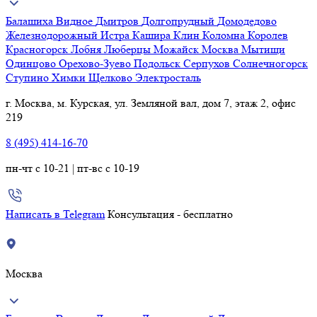
Балашиха
Видное
Дмитров
Долгопрудный
Домодедово
Железнодорожный
Истра
Кашира
Клин
Коломна
Королев
Красногорск
Лобня
Люберцы
Можайск
Москва
Мытищи
Одинцово
Орехово-Зуево
Подольск
Серпухов
Солнечногорск
Ступино
Химки
Щелково
Электросталь
г. Москва, м. Курская, ул. Земляной вал, дом 7, этаж 2, офис
219
8 (495) 414-16-70
пн-чт с 10-21 | пт-вс с 10-19
Написать в Telegram
Консультация - бесплатно
Москва