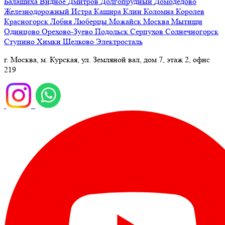
Балашиха
Видное
Дмитров
Долгопрудный
Домодедово
Железнодорожный
Истра
Кашира
Клин
Коломна
Королев
Красногорск
Лобня
Люберцы
Можайск
Москва
Мытищи
Одинцово
Орехово-Зуево
Подольск
Серпухов
Солнечногорск
Ступино
Химки
Щелково
Электросталь
г. Москва, м. Курская, ул. Земляной вал, дом 7, этаж 2, офис
219