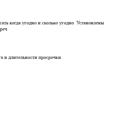
ать когда угодно и сколько угодно. Установлены
треч.
га и длительности просрочки.