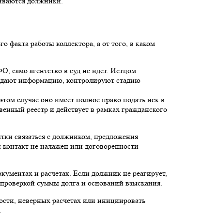
киваются должники.
о факта работы коллектора, а от того, в каком
О, само агентство в суд не идет. Истцом
редают информацию, контролируют стадию
том случае оно имеет полное право подать иск в
твенный реестр и действует в рамках гражданского
тки связаться с должником, предложения
 контакт не налажен или договоренности
кументах и расчетах. Если должник не реагирует,
с проверкой суммы долга и оснований взыскания.
ности, неверных расчетах или инициировать
.