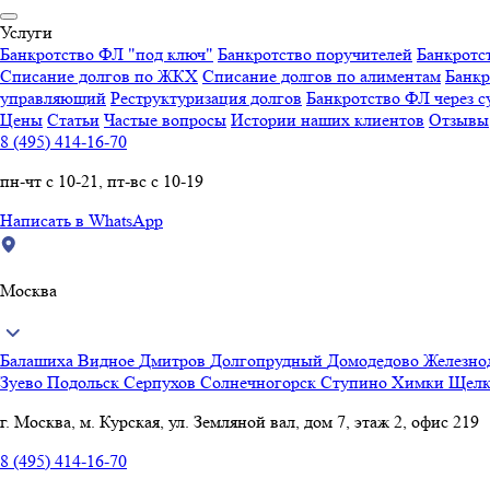
Услуги
Банкротство ФЛ "под ключ"
Банкротство поручителей
Банкротс
Списание долгов по ЖКХ
Списание долгов по алиментам
Банкр
управляющий
Реструктуризация долгов
Банкротство ФЛ через с
Цены
Статьи
Частые вопросы
Истории наших клиентов
Отзывы
8 (495) 414-16-70
пн-чт с 10-21, пт-вс с 10-19
Написать в WhatsApp
Москва
Балашиха
Видное
Дмитров
Долгопрудный
Домодедово
Железн
Зуево
Подольск
Серпухов
Солнечногорск
Ступино
Химки
Щелк
г. Москва, м. Курская, ул. Земляной вал, дом 7, этаж 2, офис 219
8 (495) 414-16-70