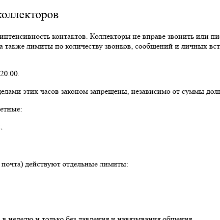
коллекторов
интенсивность контактов. Коллекторы не вправе звонить или пис
а также лимиты по количеству звонков, сообщений и личных вс
20:00.
делами этих часов законом запрещены, независимо от суммы дол
етные:
,
почта) действуют отдельные лимиты:
 в неделю и только без давления и навязывания общения.