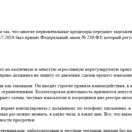
а так, что многие первоначальные кредиторы передают задолже
017-2018 был принят Федеральный закон № 230-ФЗ, который рег
ет на хаотичную и зачастую агрессивную нерегулируемую практи
и право должника на защиту от давления, сделав процесс взыска
ми как таковыми. Он вводит строгие правила взаимодействия, в 
и ограничениями. Коллекторская деятельность признается допуст
ые» схемы, частные взыскатели и посредники вне реестра автом
 вправе контактировать с должником: по телефону, письменно, в
о раз можно звонить, в какие часы, в какие дни. Все, что выход
ьности просрочки.
твенниками, работодателями и другими третьими лицами без пр