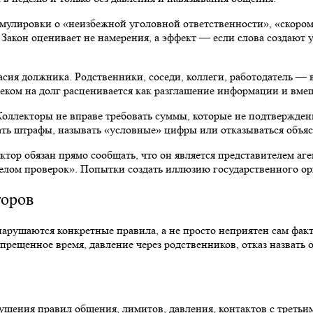
рмулировки о «неизбежной уголовной ответственности», «скором 
. Закон оценивает не намерения, а эффект — если слова создают
асия должника. Родственники, соседи, коллеги, работодатель — 
ком на долг расценивается как разглашение информации и вмеш
оллекторы не вправе требовать суммы, которые не подтвержден
ть штрафы, называть «условные» цифры или отказываться объясн
ктор обязан прямо сообщать, что он является представителем аг
елом проверок». Попытки создать иллюзию государственного орг
торов
 нарушаются конкретные правила, а не просто неприятен сам ф
апрещенное время, давление через родственников, отказ назвать
ения правил общения, лимитов, давления, контактов с третьи