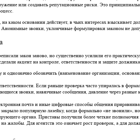
окружение или создавать репутационные риски. Это принципиаль
оцесс.
 на каком основании действует, в чьих интересах взыскивает дол
. Анонимные звонки, уклончивые формулировки законом не доп
а
ереписали закон заново, но существенно усилили его практическ
сделали акцент на контроле, ответственности и защите должника
у и однозначно обозначить (наименование организации, основан
ветственности. Если раньше проверка часто упиралась в формал
ющиеся звонки, навязчивые сообщения, давление через разные к
лектронная почта и иные цифровые способы общения приравнива
 закрыло популярную лазейку, когда формально «не звонили», но
рующего органа. Приставы получили более четкие полномочия 
на жалобы. Для агентств это означает рост проверок, а для дол