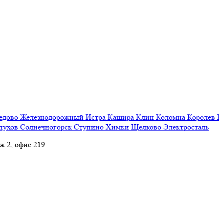
едово
Железнодорожный
Истра
Кашира
Клин
Коломна
Королев
пухов
Солнечногорск
Ступино
Химки
Щелково
Электросталь
аж 2, офис 219