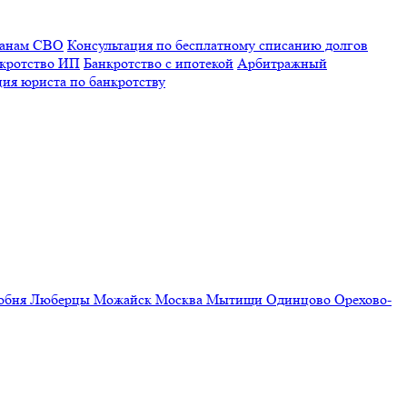
ранам СВО
Консультация по бесплатному списанию долгов
кротство ИП
Банкротство с ипотекой
Арбитражный
ция юриста по банкротству
обня
Люберцы
Можайск
Москва
Мытищи
Одинцово
Орехово-