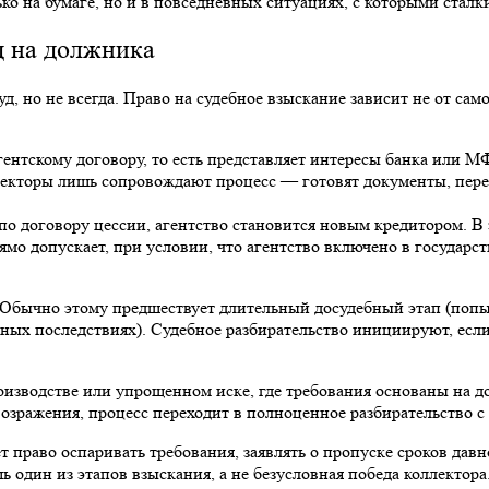
ько на бумаге, но и в повседневных ситуациях, с которыми стал
д на должника
, но не всегда. Право на судебное взыскание зависит не от самог
гентскому договору, то есть представляет интересы банка или МФ
ллекторы лишь сопровождают процесс — готовят документы, пе
о договору цессии, агентство становится новым кредитором. В э
ямо допускает, при условии, что агентство включено в государс
. Обычно этому предшествует длительный досудебный этап (попы
ных последствиях). Судебное разбирательство инициируют, если
оизводстве или упрощенном иске, где требования основаны на до
возражения, процесс переходит в полноценное разбирательство 
т право оспаривать требования, заявлять о пропуске сроков дав
 один из этапов взыскания, а не безусловная победа коллектора