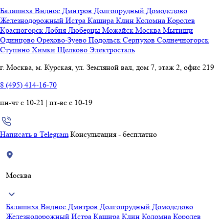
Балашиха
Видное
Дмитров
Долгопрудный
Домодедово
Железнодорожный
Истра
Кашира
Клин
Коломна
Королев
Красногорск
Лобня
Люберцы
Можайск
Москва
Мытищи
Одинцово
Орехово-Зуево
Подольск
Серпухов
Солнечногорск
Ступино
Химки
Щелково
Электросталь
г. Москва, м. Курская, ул. Земляной вал, дом 7, этаж 2, офис 219
8 (495) 414-16-70
пн-чт с 10-21 | пт-вс с 10-19
Написать в Telegram
Консультация - бесплатно
Москва
Балашиха
Видное
Дмитров
Долгопрудный
Домодедово
Железнодорожный
Истра
Кашира
Клин
Коломна
Королев