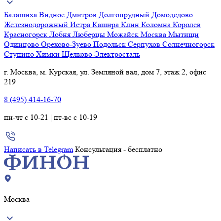
Балашиха
Видное
Дмитров
Долгопрудный
Домодедово
Железнодорожный
Истра
Кашира
Клин
Коломна
Королев
Красногорск
Лобня
Люберцы
Можайск
Москва
Мытищи
Одинцово
Орехово-Зуево
Подольск
Серпухов
Солнечногорск
Ступино
Химки
Щелково
Электросталь
г. Москва, м. Курская, ул. Земляной вал, дом 7, этаж 2, офис
219
8 (495) 414-16-70
пн-чт с 10-21 | пт-вс с 10-19
Написать в Telegram
Консультация - бесплатно
Москва