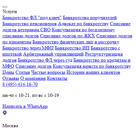
Услуги
Банкротство ФЛ "под ключ"
Банкротство поручителей
Банкротство пенсионеров
Адвокат по банкротству
Списание
долгов ветеранам СВО
Консультация по бесплатному
списанию долгов
Списание долгов по ЖКХ
Списание долгов
по алиментам
Банкротство физических лиц в рассрочку
Банкротство через МФЦ
Банкротство ИП
Банкротство с
ипотекой
Арбитражный управляющий
Реструктуризация
долгов
Банкротство ФЛ через суд
Банкротство по кредитам и
МФО
Списание долгов
Консультация юриста по банкротству
Цены
Статьи
Частые вопросы
Истории наших клиентов
Отзывы
О компании
Контакты
8 (495) 414-16-70
пн-чт с 10-21, пт-вс с 10-19
Написать в WhatsApp
Москва