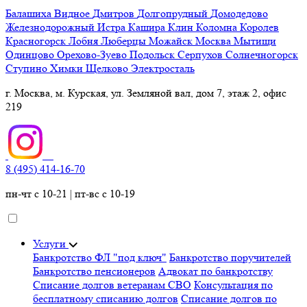
Балашиха
Видное
Дмитров
Долгопрудный
Домодедово
Железнодорожный
Истра
Кашира
Клин
Коломна
Королев
Красногорск
Лобня
Люберцы
Можайск
Москва
Мытищи
Одинцово
Орехово-Зуево
Подольск
Серпухов
Солнечногорск
Ступино
Химки
Щелково
Электросталь
г. Москва, м. Курская, ул. Земляной вал, дом 7, этаж 2, офис
219
8 (495) 414-16-70
пн-чт с 10-21 | пт-вс с 10-19
Услуги
Банкротство ФЛ "под ключ"
Банкротство поручителей
Банкротство пенсионеров
Адвокат по банкротству
Списание долгов ветеранам СВО
Консультация по
бесплатному списанию долгов
Списание долгов по