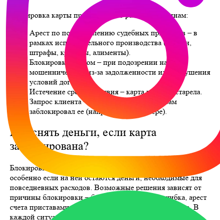
Блокировка карты происходит по разным причинам:
Арест по постановлению судебных приставов – в
рамках исполнительного производства (налоги,
штрафы, кредиты, алименты).
Блокировка банком – при подозрении на
мошенничество, из-за задолженности или нарушения
условий договора.
Истечение срока действия – карта просто устарела.
Запрос клиента – если держатель карты сам
заблокировал ее (например, при потере).
Как снять деньги, если карта
заблокирована?
Блокировка карты может стать серьезной проблемой,
особенно если на ней остаются деньги, необходимые для
повседневных расходов. Возможные решения зависят от
причины блокировки – будь то техническая ошибка, арест
счета приставами или временные ограничения банка. В
каждой ситуации есть свои способы вернуть доступ к