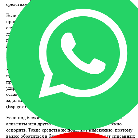
средствам.
Если карта заблокирована по техническим причинам или по
просьбе владельца, обращайтесь в банк. В большинстве
случаев можно перевыпустить карту или сразу получить
деньги наличными в ближайшем отделении. Для этого
потребуется паспорт. Узнать статус карты и получить
консультацию можно по телефону горячей линии банка,
например, для клиентов Сбербанка – 900, ВТБ – 8 (800) 100-
24-24, Альфа-Банка – 8 (800) 200-00-00.
Если счет арестован Федеральной службой судебных
приставов (ФССП), можно подать заявление на сохранение
прожиточного минимума. По закону приставы не могут
удерживать всю сумму со счета – минимальный доход должен
оставаться доступным владельцу. Информацию о
задолженности и аресте можно проверить на сайте ФССП
(fssp.gov.ru) или по горячей линии 8 (800) 250-39-32.
Если под блокировку попали пенсии, детские пособия,
алименты или другие социальные выплаты, их можно
оспорить. Такие средства не подлежат взысканию, поэтому
важно обратиться в банк с заявлением на возврат списанных