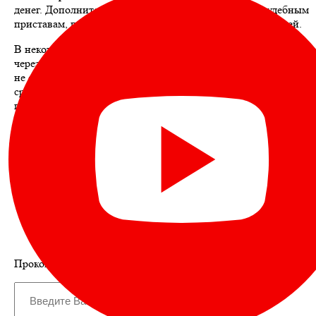
денег. Дополнительно можно написать обращение судебным
приставам, приложив справки о происхождении платежей.
В некоторых случаях деньги можно перевести на другой счет
через интернет-банк или мобильное приложение (если доступ
не ограничен). Если онлайн-доступ закрыт, перевести
средства поможет оператор в отделении банка – для этого
потребуется паспорт.
Еще один способ – получение наличных через кассу банка.
Даже если карта заблокирована, сам счет может оставаться
активным, и тогда деньги можно снять при предъявлении
паспорта.
Оглавление
Почему карта может быть заблокирована?
Как снять деньги, если карта заблокирована?
Проконсультируйтесь с автором статьи по вашему вопросу