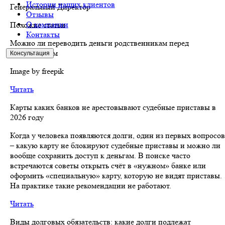
Истории наших клиентов
Генеральный Директор
Отзывы
О компании
Похожие статьи
Контакты
Можно ли переводить деньги родственникам перед
банкротством
Консультация
Image by freepik
Читать
Карты каких банков не арестовывают судебные приставы в
2026 году
Когда у человека появляются долги, один из первых вопросов
– какую карту не блокируют судебные приставы и можно ли
вообще сохранить доступ к деньгам. В поиске часто
встречаются советы открыть счёт в «нужном» банке или
оформить «специальную» карту, которую не видят приставы.
На практике такие рекомендации не работают.
Читать
Виды долговых обязательств: какие долги подлежат