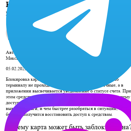
Как снять деньги с заблокированной
карты
Автор:
Максим Витальевич
05.02.2025
Блокировка карты всегда застает врасплох — платеж по
терминалу не проходит, банкомат не выдает наличные, а в
приложении высвечивается уведомление о статусе счета. При
этом средства на карте остаются, и главное — понять, почему
доступ к ним ограничен. В любом случае есть способы
вывести деньги, и чем быстрее разобраться в ситуации, тем
быстрее получится восстановить доступ к средствам.
Почему карта может быть заблокирована