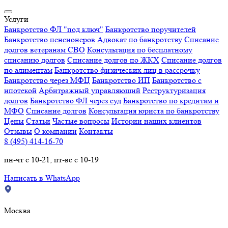
Услуги
Банкротство ФЛ "под ключ"
Банкротство поручителей
Банкротство пенсионеров
Адвокат по банкротству
Списание
долгов ветеранам СВО
Консультация по бесплатному
списанию долгов
Списание долгов по ЖКХ
Списание долгов
по алиментам
Банкротство физических лиц в рассрочку
Банкротство через МФЦ
Банкротство ИП
Банкротство с
ипотекой
Арбитражный управляющий
Реструктуризация
долгов
Банкротство ФЛ через суд
Банкротство по кредитам и
МФО
Списание долгов
Консультация юриста по банкротству
Цены
Статьи
Частые вопросы
Истории наших клиентов
Отзывы
О компании
Контакты
8 (495) 414-16-70
пн-чт с 10-21, пт-вс с 10-19
Написать в WhatsApp
Москва