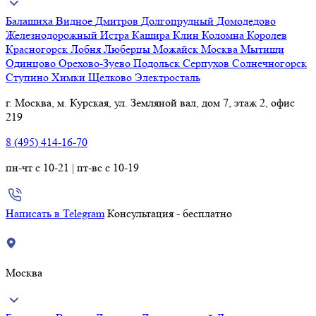
Балашиха
Видное
Дмитров
Долгопрудный
Домодедово
Железнодорожный
Истра
Кашира
Клин
Коломна
Королев
Красногорск
Лобня
Люберцы
Можайск
Москва
Мытищи
Одинцово
Орехово-Зуево
Подольск
Серпухов
Солнечногорск
Ступино
Химки
Щелково
Электросталь
г. Москва, м. Курская, ул. Земляной вал, дом 7, этаж 2, офис
219
8 (495) 414-16-70
пн-чт с 10-21 | пт-вс с 10-19
Написать в Telegram
Консультация - бесплатно
Москва