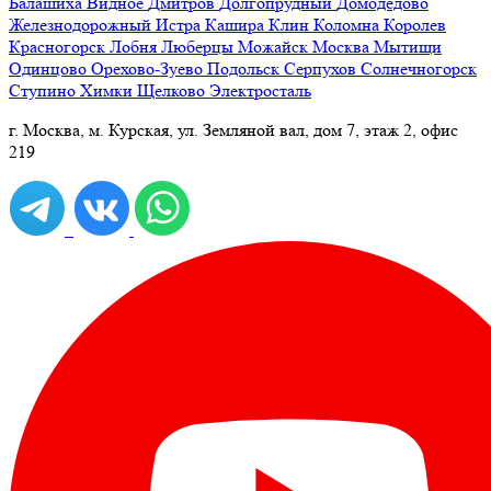
Балашиха
Видное
Дмитров
Долгопрудный
Домодедово
Железнодорожный
Истра
Кашира
Клин
Коломна
Королев
Красногорск
Лобня
Люберцы
Можайск
Москва
Мытищи
Одинцово
Орехово-Зуево
Подольск
Серпухов
Солнечногорск
Ступино
Химки
Щелково
Электросталь
г. Москва, м. Курская, ул. Земляной вал, дом 7, этаж 2, офис
219