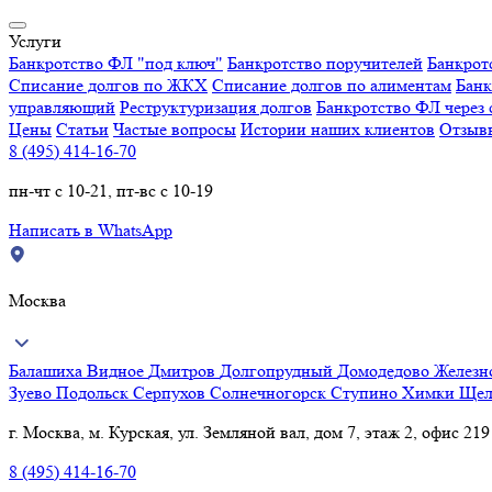
Услуги
Банкротство ФЛ "под ключ"
Банкротство поручителей
Банкрот
Списание долгов по ЖКХ
Списание долгов по алиментам
Банк
управляющий
Реструктуризация долгов
Банкротство ФЛ через 
Цены
Статьи
Частые вопросы
Истории наших клиентов
Отзыв
8 (495) 414-16-70
пн-чт с 10-21, пт-вс с 10-19
Написать в WhatsApp
Москва
Балашиха
Видное
Дмитров
Долгопрудный
Домодедово
Желез
Зуево
Подольск
Серпухов
Солнечногорск
Ступино
Химки
Щел
г. Москва, м. Курская, ул. Земляной вал, дом 7, этаж 2, офис 219
8 (495) 414-16-70