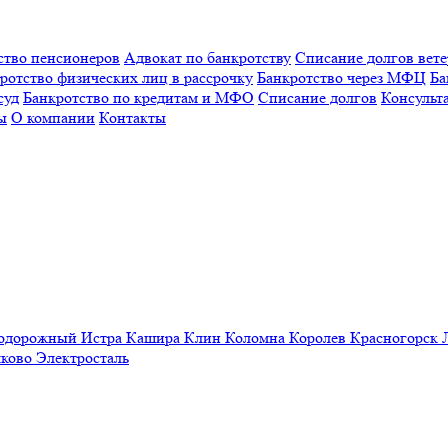
ство пенсионеров
Адвокат по банкротству
Списание долгов вет
ротство физических лиц в рассрочку
Банкротство через МФЦ
Ба
суд
Банкротство по кредитам и МФО
Списание долгов
Консульт
ы
О компании
Контакты
нодорожный
Истра
Кашира
Клин
Коломна
Королев
Красногорск
ково
Электросталь