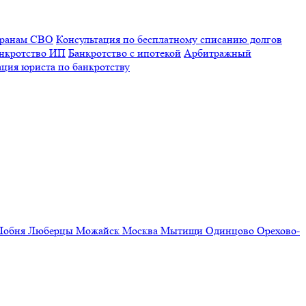
еранам СВО
Консультация по бесплатному списанию долгов
нкротство ИП
Банкротство с ипотекой
Арбитражный
ация юриста по банкротству
Лобня
Люберцы
Можайск
Москва
Мытищи
Одинцово
Орехово-