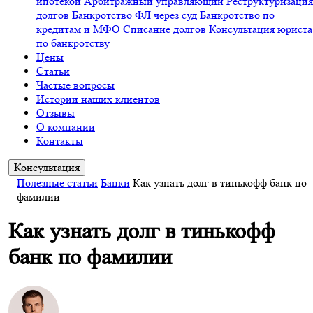
ипотекой
Арбитражный управляющий
Реструктуризация
долгов
Банкротство ФЛ через суд
Банкротство по
кредитам и МФО
Списание долгов
Консультация юриста
по банкротству
Цены
Статьи
Частые вопросы
Истории наших клиентов
Отзывы
О компании
Контакты
Консультация
Полезные статьи
Банки
Как узнать долг в тинькофф банк по
фамилии
Как узнать долг в тинькофф
банк по фамилии