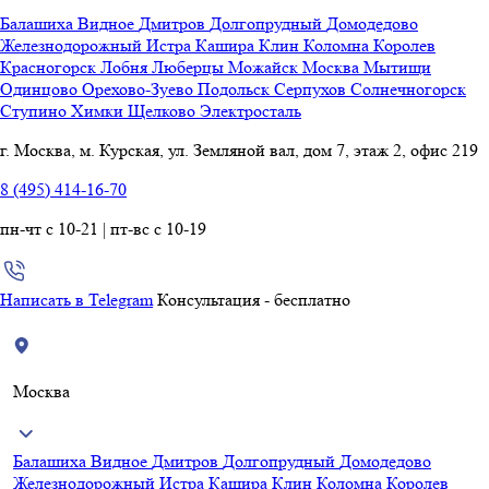
Балашиха
Видное
Дмитров
Долгопрудный
Домодедово
Железнодорожный
Истра
Кашира
Клин
Коломна
Королев
Красногорск
Лобня
Люберцы
Можайск
Москва
Мытищи
Одинцово
Орехово-Зуево
Подольск
Серпухов
Солнечногорск
Ступино
Химки
Щелково
Электросталь
г. Москва, м. Курская, ул. Земляной вал, дом 7, этаж 2, офис 219
8 (495) 414-16-70
пн-чт с 10-21 | пт-вс с 10-19
Написать в Telegram
Консультация - бесплатно
Москва
Балашиха
Видное
Дмитров
Долгопрудный
Домодедово
Железнодорожный
Истра
Кашира
Клин
Коломна
Королев