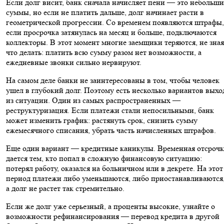
Если долг висит, банк сначала начисляет пени — это небольши
суммы, но если не платить дальше, долг начинает расти в
геометрической прогрессии. Со временем появляются штрафы,
если просрочка затянулась на месяц и больше, подключаются
коллекторы. В этот момент многие заемщики теряются, не зная
что делать: платить всю сумму разом нет возможности, а
ежедневные звонки сильно нервируют.
На самом деле банки не заинтересованы в том, чтобы человек
ушел в глубокий долг. Поэтому есть несколько вариантов выхо
из ситуации. Один из самых распространенных —
реструктуризация. Если платежи стали непосильными, банк
может изменить график: растянуть срок, снизить сумму
ежемесячного списания, убрать часть начисленных штрафов.
Еще один вариант — кредитные каникулы. Временная отсрочк
дается тем, кто попал в сложную финансовую ситуацию:
потерял работу, оказался на больничном или в декрете. На этот
период платежи либо уменьшаются, либо приостанавливаются
а долг не растет так стремительно.
Если же долг уже серьезный, а проценты высокие, узнайте о
возможности рефинансирования — перевод кредита в другой