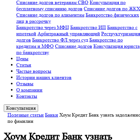
Списание долгов ветеранам СВО
Консультация по
бесплатному списанию долгов
Списание долгов по ЖК
Списание долгов по алиментам
Банкротство физических
лиц в рассрочку
Банкротство через МФЦ
Банкротство ИП
Банкротство с
ипотекой
Арбитражный управляющий
Реструктуризация
долгов
Банкротство ФЛ через суд
Банкротство по
кредитам и МФО
Списание долгов
Консультация юриста
по банкротству
Цены
Статьи
Частые вопросы
Истории наших клиентов
Отзывы
О компании
Контакты
Консультация
Полезные статьи
Банки
Хоум Кредит Банк узнать задолженн
по фамилии
Хоум Кредит Банк узнать