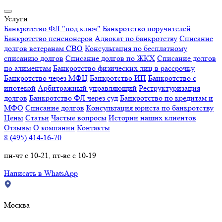
Услуги
Банкротство ФЛ "под ключ"
Банкротство поручителей
Банкротство пенсионеров
Адвокат по банкротству
Списание
долгов ветеранам СВО
Консультация по бесплатному
списанию долгов
Списание долгов по ЖКХ
Списание долгов
по алиментам
Банкротство физических лиц в рассрочку
Банкротство через МФЦ
Банкротство ИП
Банкротство с
ипотекой
Арбитражный управляющий
Реструктуризация
долгов
Банкротство ФЛ через суд
Банкротство по кредитам и
МФО
Списание долгов
Консультация юриста по банкротству
Цены
Статьи
Частые вопросы
Истории наших клиентов
Отзывы
О компании
Контакты
8 (495) 414-16-70
пн-чт с 10-21, пт-вс с 10-19
Написать в WhatsApp
Москва