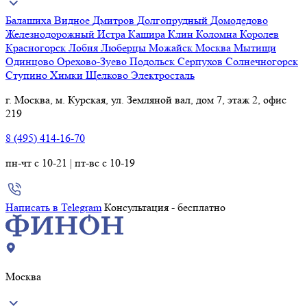
Балашиха
Видное
Дмитров
Долгопрудный
Домодедово
Железнодорожный
Истра
Кашира
Клин
Коломна
Королев
Красногорск
Лобня
Люберцы
Можайск
Москва
Мытищи
Одинцово
Орехово-Зуево
Подольск
Серпухов
Солнечногорск
Ступино
Химки
Щелково
Электросталь
г. Москва, м. Курская, ул. Земляной вал, дом 7, этаж 2, офис
219
8 (495) 414-16-70
пн-чт с 10-21 | пт-вс с 10-19
Написать в Telegram
Консультация - бесплатно
Москва